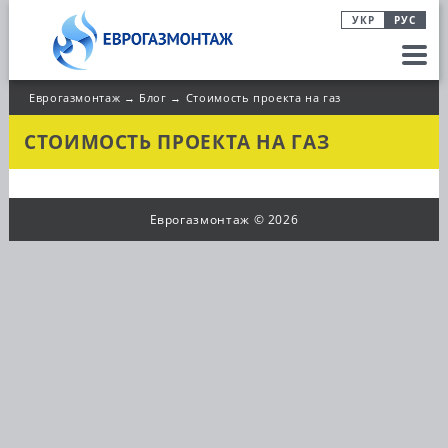
УКР
РУС
Еврогазмонтаж
→
Блог
→
Стоимость проекта на газ
УСЛУГИ
СТОИМОСТЬ ПРОЕКТА НА ГАЗ
ПО
ГАЗИФИКАЦИИ
ГАЗОВЫЕ
Еврогазмонтаж ©
2026
КОТЕЛЬНЫЕ
УСЛУГИ
ВЫПОЛНЕННЫЕ
ОБЪЕКТЫ
БЛОГ
КОНТАКТЫ